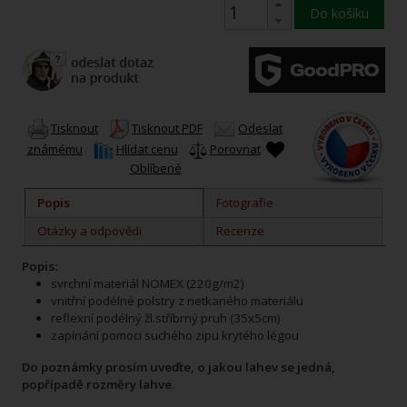
Do košíku
Tisknout
Tisknout PDF
Odeslat
známému
Hlídat cenu
Porovnat
Oblíbené
Popis
Fotografie
Otázky a odpovědi
Recenze
Popis:
svrchní materiál NOMEX (220g/m2)
vnitřní podélné polstry z netkaného materiálu
reflexní podélný žl.stříbrný pruh (35x5cm)
zapínání pomoci suchého zipu krytého légou
Do poznámky prosím uveďte, o jakou lahev se jedná,
popřípadě rozměry lahve.