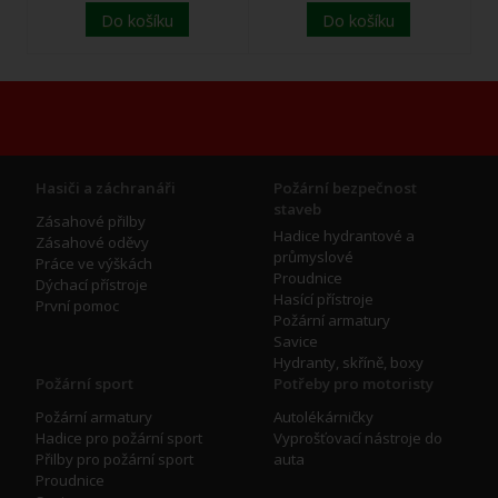
Do košíku
Do košíku
Hasiči a záchranáři
Požární bezpečnost
staveb
Zásahové přilby
Hadice hydrantové a
Zásahové oděvy
průmyslové
Práce ve výškách
Proudnice
Dýchací přístroje
Hasící přístroje
První pomoc
Požární armatury
Savice
Hydranty, skříně, boxy
Požární sport
Potřeby pro motoristy
Požární armatury
Autolékárničky
Hadice pro požární sport
Vyprošťovací nástroje do
Přilby pro požární sport
auta
Proudnice