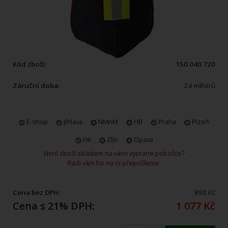
Kód zboží:
150 040 720
Záruční doba:
24 měsíců
E-shop
Jihlava
NMnM
HB
Praha
Plzeň
HK
Zlín
Opava
Není zboží skladem na vámi vybrané pobočce?
Rádi vám ho na ni přepošleme.
Cena bez DPH:
890 Kč
Cena s 21% DPH:
1 077 Kč