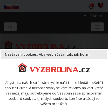
0
0
Přihlášení
Nastavení cookies: Aby web zůstal tak, jak ho znáte
Sloužíme těm, kteří chrání životy, zdraví
a majetek druhých.
Abyste na našich stránkách rychle našli to, co hledáte, ušetřili
spoustu klikání a nezobrazovaly se vám reklamy na věci, které
Dýchací přístroje
lahve
>
Obal na tlakové lahve 6,8l až
vás nezajímají, potřebujeme od Vás souhlas se zpracováním
6,9l polstrovaný
souborů cookies, tj. malých souborů, které se ukládají ve
vašem prohlížeči.
Obal na tlakové lahve 6,8l až