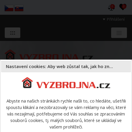
0
0
Přihlášení
Nastavení cookies: Aby web zůstal tak, jak ho znáte
Sloužíme těm, kteří chrání životy, zdraví
a majetek druhých.
Abyste na našich stránkách rychle našli to, co hledáte, ušetřili
spoustu klikání a nezobrazovaly se vám reklamy na věci, které
Požární sport
vybavení pro PS podle disciplín
TFA
vás nezajímají, potřebujeme od Vás souhlas se zpracováním
souborů cookies, tj. malých souborů, které se ukládají ve
TFA
vašem prohlížeči.