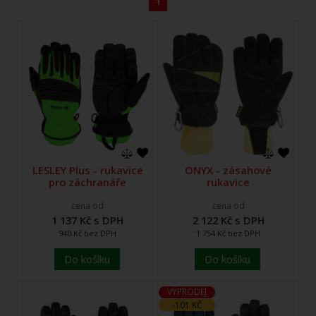
1
LESLEY Plus - rukavice
ONYX - zásahové
pro záchranáře
rukavice
cena od
cena od
1 137 Kč s DPH
2 122 Kč s DPH
940 Kč bez DPH
1 754 Kč bez DPH
Do košíku
Do košíku
VÝPRODEJ
-101 KČ