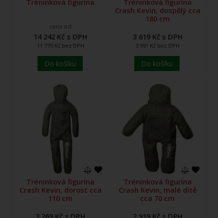
Tréninková figurína
Tréninková figurína
Crash Kevin, dospělý cca
180 cm
cena od
14 242 Kč s DPH
3 619 Kč s DPH
11 770 Kč bez DPH
2 991 Kč bez DPH
Do košíku
Do košíku
Tréninková figurína
Tréninková figurína
Crash Kevin, dorost cca
Crash Kevin, malé dítě
110 cm
cca 70 cm
3 269 Kč s DPH
2 919 Kč s DPH