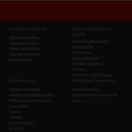
Hasiči a záchranáři
Požární bezpečnost
staveb
Zásahové přilby
Hadice hydrantové a
Zásahové oděvy
průmyslové
Práce ve výškách
Proudnice
Dýchací přístroje
Hasící přístroje
První pomoc
Požární armatury
Savice
Hydranty, skříně, boxy
Požární sport
Potřeby pro motoristy
Požární armatury
Autolékárničky
Hadice pro požární sport
Vyprošťovací nástroje do
Přilby pro požární sport
auta
Proudnice
Savice
Žebříky
Požární nádrž
Pro Vás