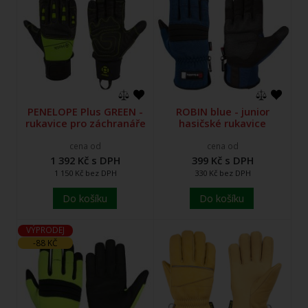
PENELOPE Plus GREEN -
ROBIN blue - junior
rukavice pro záchranáře
hasičské rukavice
cena od
cena od
1 392 Kč s DPH
399 Kč s DPH
1 150 Kč bez DPH
330 Kč bez DPH
Do košíku
Do košíku
VÝPRODEJ
-88 KČ