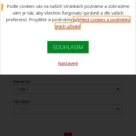
Podle cookies vás na našich stránkách poznáme a zobrazíme
vám je tak, aby všechno fungovalo správně a dle vašich
Doporučujeme
preferencí. Projděte si podrobný
přehled cookies a podmínky
jejich užívání
.
Názvu zboží
Názvu zboží
Ceny
Ceny
SOUHLASÍM
Cena:
Nastavení
359 Kč - 55 479 Kč
Varianty:
-- vše --
Výrobce:
-- vše --