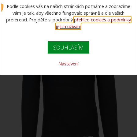
Podle cookies vás na našich stránkách poznáme a zobrazíme
prádlo Felix - triko DR
vám je tak, aby všechno fungovalo správně a dle vašich
preferencí. Projděte si podrobný
přehled cookies a podmínky
jejich užívání
.
SOUHLASÍM
Nastavení