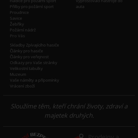
Hadice pro požární sport
Vyprošťovací nástroje do
Přilby pro požární sport
auta
Proudnice
Savice
Žebříky
Požární nádrž
Pro Vás
Skladby Zpívajícího hasiče
Články pro hasiče
Články pro veřejnost
Odkazy pro Vaše stránky
Velikostní tabulky
Muzeum
Vaše náměty a přípomínky
Vrácení zboží
Sloužíme těm, kteří chrání životy, zdraví a
majetek druhých.
Prodejny a