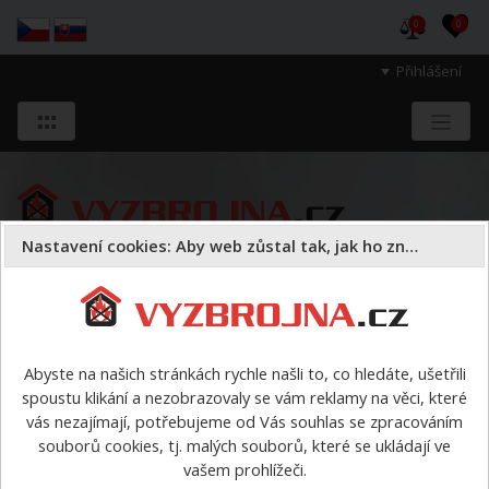
0
0
Přihlášení
Nastavení cookies: Aby web zůstal tak, jak ho znáte
Sloužíme těm, kteří chrání životy, zdraví
a majetek druhých.
Abyste na našich stránkách rychle našli to, co hledáte, ušetřili
spoustu klikání a nezobrazovaly se vám reklamy na věci, které
Oděvy
kukly, spodní prádlo, ponožky
>
Nehořlavé
vás nezajímají, potřebujeme od Vás souhlas se zpracováním
funkční spodní prádlo Felix - triko DR
souborů cookies, tj. malých souborů, které se ukládají ve
vašem prohlížeči.
Nehořlavé funkční spodní