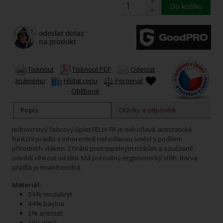
Do košíku
Tisknout
Tisknout PDF
Odeslat
známému
Hlídat cenu
Porovnat
Oblíbené
Popis
Otázky a odpovědi
Jednovrstvý žebrový úplet FELIX FR je nehořlavé antistatické
funkční prádlo s inherentně nehořlavou směsí s podílem
přírodních vláken. Chrání proti tepelným rizikům a současně
odvádí vlhkost od těla. Má pohodlný ergonomický střih. Barva
prádla je tmavě modrá.
Materiál:
54% modakryl
44% bavlna
2% antistat;
160 g/m2