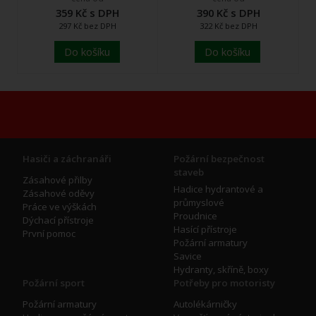
359 Kč s DPH
390 Kč s DPH
297 Kč bez DPH
322 Kč bez DPH
Do košíku
Do košíku
Hasiči a záchranáři
Požární bezpečnost
staveb
Zásahové přilby
Hadice hydrantové a
Zásahové oděvy
průmyslové
Práce ve výškách
Proudnice
Dýchací přístroje
Hasící přístroje
První pomoc
Požární armatury
Savice
Hydranty, skříně, boxy
Požární sport
Potřeby pro motoristy
Požární armatury
Autolékárničky