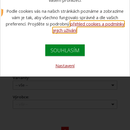
vašem prohlížeči.
Podle cookies vás na našich stránkách poznáme a zobrazíme
Doporučujeme
vám je tak, aby všechno fungovalo správně a dle vašich
preferencí. Projděte si podrobný
přehled cookies a podmínky
Názvu zboží
Názvu zboží
jejich užívání
.
Ceny
Ceny
SOUHLASÍM
Cena:
Nastavení
2 573 Kč - 41 692 Kč
Varianty:
-- vše --
Výrobce:
-- vše --