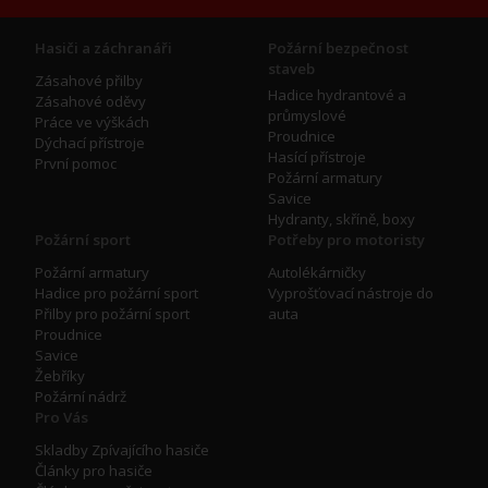
Hasiči a záchranáři
Požární bezpečnost
staveb
Zásahové přilby
Hadice hydrantové a
Zásahové oděvy
průmyslové
Práce ve výškách
Proudnice
Dýchací přístroje
Hasící přístroje
První pomoc
Požární armatury
Savice
Hydranty, skříně, boxy
Požární sport
Potřeby pro motoristy
Požární armatury
Autolékárničky
Hadice pro požární sport
Vyprošťovací nástroje do
Přilby pro požární sport
auta
Proudnice
Savice
Žebříky
Požární nádrž
Pro Vás
Skladby Zpívajícího hasiče
Články pro hasiče