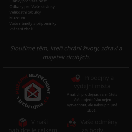
Články pro veřejnost
Odkazy pro Vaše stránky
Velikostní tabulky
Muzeum
Vaše náměty a přípomínky
Vrácení zboží
Sloužíme těm, kteří chrání životy, zdraví a
majetek druhých.
Prodejny a
výdejní místa
V našich prodejnách si můžete
Vaši objednávku nejen
vyzvednout, ale nakoupit i jiné
zboží.
V naší
Vaše odměny
nabídce je celkem
za body