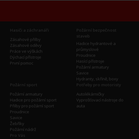
Hasiči a záchranáři
Požární bezpečnost
staveb
Zásahové přilby
Hadice hydrantové a
Zásahové oděvy
průmyslové
Práce ve výškách
Proudnice
Dýchací přístroje
Hasící přístroje
První pomoc
Požární armatury
Savice
Hydranty, skříně, boxy
Požární sport
Potřeby pro motoristy
Požární armatury
Autolékárničky
Hadice pro požární sport
Vyprošťovací nástroje do
Přilby pro požární sport
auta
Proudnice
Savice
Žebříky
Požární nádrž
Pro Vás