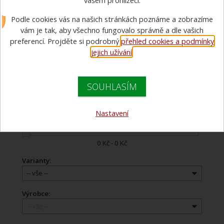
vašem prohlížeči.
hadic se sušením ve věži
Podle cookies vás na našich stránkách poznáme a zobrazíme
vám je tak, aby všechno fungovalo správně a dle vašich
preferencí. Projděte si podrobný
přehled cookies a podmínky
jejich užívání
.
Doporučujeme
Názvu zboží
Názvu zboží
SOUHLASÍM
Ceny
Ceny
Nastavení
Cena:
0 Kč - 0 Kč
Varianty:
-- vše --
Výrobce:
-- vše --