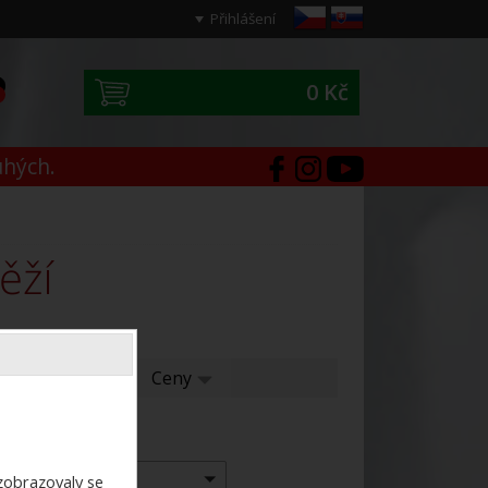
Přihlášení
0 Kč
0
uhých.
ěží
í
Ceny
Ceny
Výrobce:
-- vše --
ezobrazovaly se