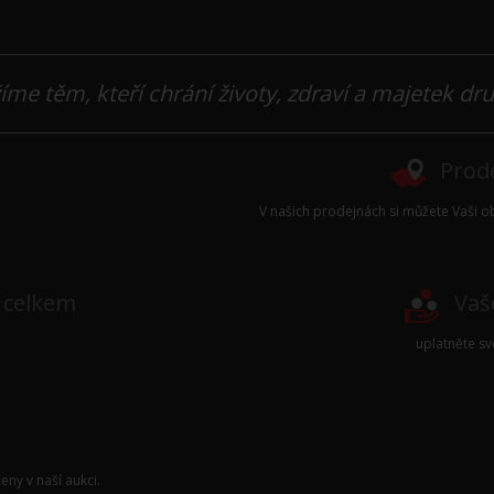
íme těm, kteří chrání životy, zdraví a majetek dr
Prode
V našich prodejnách si můžete Vaši ob
e celkem
Vaš
uplatněte s
eny v naší
aukci
.