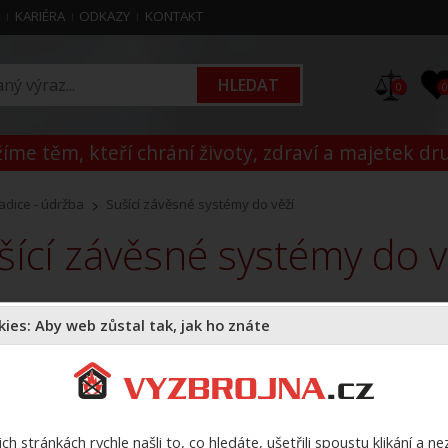
M
KARIÉRA
ODKAZY
KONTAKT
0
íme těm, kteří chrání životy, zdraví a majetek dr
adice - údržba
Sušící závěsné systémy do věží
ušící závěsné systémy do v
ies: Aby web zůstal tak, jak ho znáte
Doporučujeme
Názvu zboží
Názvu zbož
Cena:
Varianty:
-- vše --
ch stránkách rychle našli to, co hledáte, ušetřili spoustu klikání a n