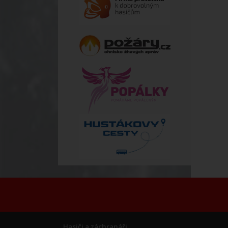
Hasiči a záchranáři