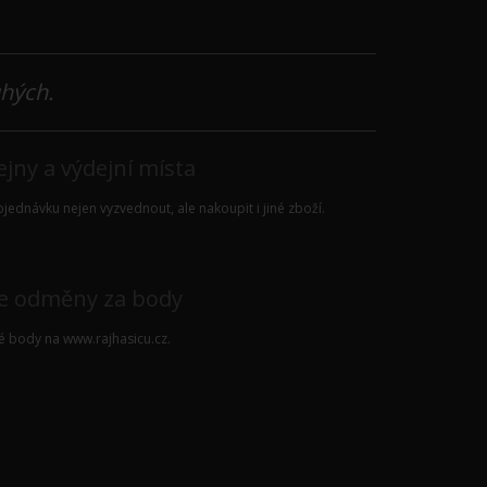
uhých.
jny a výdejní místa
jednávku nejen vyzvednout, ale nakoupit i jiné zboží.
e odměny za body
vé body na
www.rajhasicu.cz
.