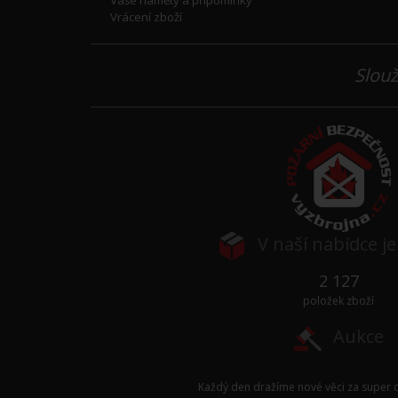
Vrácení zboží
Slouž
V naší nabídce j
2 127
položek zboží
Aukce
Každý den dražíme nové věci za super c