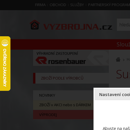
FIRMA
OBCHOD
SLUŽBY
PARTNERSKÝ PROGRA
Slouž
H
S
ZBOŽÍ PODLE VÝROBCŮ
Nastavení cook
NOVINKY
ZBOŽÍ v AKCI nebo s DÁRKEM
VÝPRODEJ
Abyste na naši