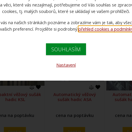
0 Kč - 0 Kč
a věci, které vás nezajímají, potřebujeme od Vás souhlas se zprac
cookies, tj. malých souborů, které se ukládají ve vašem prohlížeči.
 vás na našich stránkách poznáme a zobrazíme vám je tak, aby vše
1
 vašich preferencí. Projděte si podrobný
přehled cookies a podmínky 
SOUHLASÍM
Nastavení
aktní věžový sušák
Automatický věžový
Automati
hadic KSL
sušák hadic ASA
sušák h
ena na poptávku
cena na poptávku
cena na
Poptat
Poptat
Po