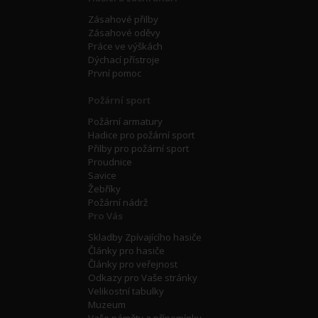
Zásahové přilby
Zásahové oděvy
Práce ve výškách
Dýchací přístroje
První pomoc
Požární sport
Požární armatury
Hadice pro požární sport
Přilby pro požární sport
Proudnice
Savice
Žebříky
Požární nádrž
Pro Vás
Skladby Zpívajícího hasiče
Články pro hasiče
Články pro veřejnost
Odkazy pro Vaše stránky
Velikostní tabulky
Muzeum
Vaše náměty a přípomínky