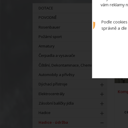
vám reklamy n
DOTACE
POVODNĚ
Podle cookies
Rosenbauer
správně a dle
Požární sport
Armatury
Čerpadla a vysavače
Čištění, Dekontaminace, Chemie
Automobily a přívěsy
Dýchací přístroje
Komp
Elektrocentrály
Zásobní balíčky jídla
c
Hadice
Hadice - údržba