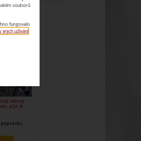
ováním souborů
chno fungovalo
jejich užívání
.
cký věžový
adic ASA-B
 poptávku
ptat