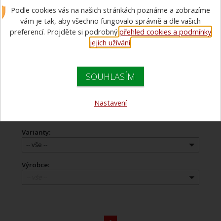
Podle cookies vás na našich stránkách poznáme a zobrazíme
vám je tak, aby všechno fungovalo správně a dle vašich
Doporučujeme
preferencí. Projděte si podrobný
přehled cookies a podmínky
jejich užívání
.
Názvu zboží
Názvu zboží
Ceny
Ceny
SOUHLASÍM
Cena:
Nastavení
0 Kč - 0 Kč
Varianty:
-- vše --
Výrobce:
-- vše --