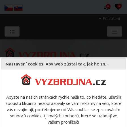
0
0
Přihlášení
Nastavení cookies: Aby web zůstal tak, jak ho znáte
Sloužíme těm, kteří chrání životy, zdraví
a majetek druhých.
Abyste na našich stránkách rychle našli to, co hledáte, ušetřili
spoustu klikání a nezobrazovaly se vám reklamy na věci, které
Hadice - údržba
Multifunkční pračky
vás nezajímají, potřebujeme od Vás souhlas se zpracováním
souborů cookies, tj. malých souborů, které se ukládají ve
Multifunkční pračky
vašem prohlížeči.