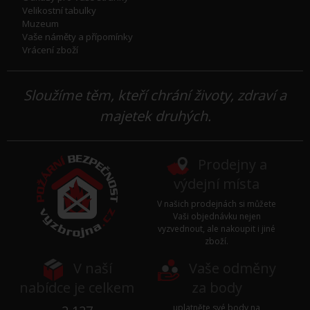
Velikostní tabulky
Muzeum
Vaše náměty a přípomínky
Vrácení zboží
Sloužíme těm, kteří chrání životy, zdraví a
majetek druhých.
Prodejny a
výdejní místa
V našich prodejnách si můžete
Vaši objednávku nejen
vyzvednout, ale nakoupit i jiné
zboží.
V naší
Vaše odměny
nabídce je celkem
za body
uplatněte své body na