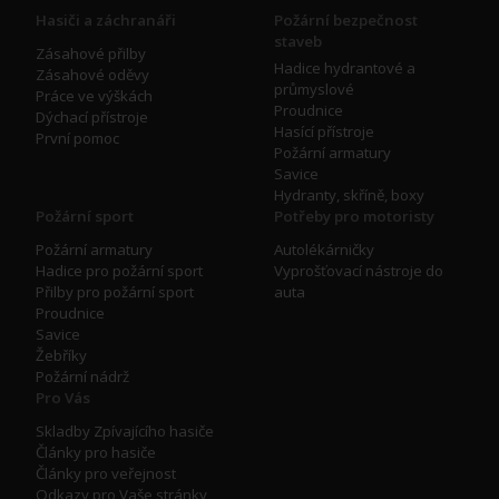
Hasiči a záchranáři
Požární bezpečnost
staveb
Zásahové přilby
Hadice hydrantové a
Zásahové oděvy
průmyslové
Práce ve výškách
Proudnice
Dýchací přístroje
Hasící přístroje
První pomoc
Požární armatury
Savice
Hydranty, skříně, boxy
Požární sport
Potřeby pro motoristy
Požární armatury
Autolékárničky
Hadice pro požární sport
Vyprošťovací nástroje do
Přilby pro požární sport
auta
Proudnice
Savice
Žebříky
Požární nádrž
Pro Vás
Skladby Zpívajícího hasiče
Články pro hasiče
Články pro veřejnost
Odkazy pro Vaše stránky