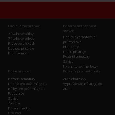
Hasiči a záchranáři
Požární bezpečnost
staveb
Zásahové přilby
Hadice hydrantové a
Zásahové oděvy
průmyslové
Práce ve výškách
Proudnice
Dýchací přístroje
Hasící přístroje
První pomoc
Požární armatury
Savice
Hydranty, skříně, boxy
Požární sport
Potřeby pro motoristy
Požární armatury
Autolékárničky
Hadice pro požární sport
Vyprošťovací nástroje do
Přilby pro požární sport
auta
Proudnice
Savice
Žebříky
Požární nádrž
Pro Vás