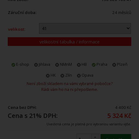
Záruční doba:
24 měsíců
velikost:
velikostní tabulka / informace
E-shop
Jihlava
NMnM
HB
Praha
Plzeň
HK
Zlín
Opava
Není zboží skladem na vámi vybrané pobočce?
Rádi vám ho na ni přepošleme.
Cena bez DPH:
4 400 Kč
Cena s 21% DPH:
5 324 Kč
Uvedená cena je platná pro vybranou variantu výše.