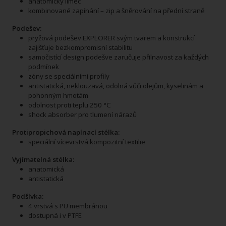
anatomický límec
kombinované zapínání – zip a šněrování na přední straně
Podešev:
pryžová podešev EXPLORER svým tvarem a konstrukcí
zajišťuje bezkompromisní stabilitu
samočistící design podešve zaručuje přilnavost za každých
podmínek
zóny se speciálními profily
antistatická, neklouzavá, odolná vůči olejům, kyselinám a
pohonným hmotám
odolnost proti teplu 250 °C
shock absorber pro tlumení nárazů
Protipropichová napínací stélka:
speciální vícevrstvá kompozitní textilie
Vyjímatelná stélka:
anatomická
antistatická
Podšívka:
4 vrstvá s PU membránou
dostupná i v PTFE