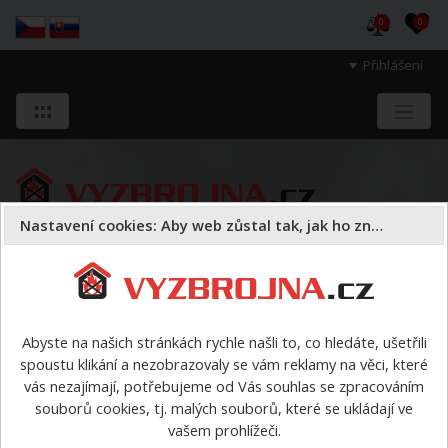
0
0
Přihlášení
Nastavení cookies: Aby web zůstal tak, jak ho znáte
Sloužíme těm, kteří chrání životy, zdraví
a majetek druhých.
Abyste na našich stránkách rychle našli to, co hledáte, ušetřili
spoustu klikání a nezobrazovaly se vám reklamy na věci, které
Obuv
zásahová obuv
>
Zásahová obuv LUKOV GII
vás nezajímají, potřebujeme od Vás souhlas se zpracováním
souborů cookies, tj. malých souborů, které se ukládají ve
Zásahová obuv LUKOV GII
vašem prohlížeči.