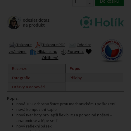
Do košíku
Tisknout
Tisknout PDF
Odeslat
známému
Hlídat cenu
Porovnat
Oblíbené
Recenze
Popis
Fotografie
Přílohy
Otázky a odpovědi
Popis:
nová TPU ochrana špice proti mechanickému poškození
nová kompozitní kaple
nový tvar boty pro lepší flexibilitu a pohodlné nošení –
anatomické a lépe sedí
nový reflexní pásek