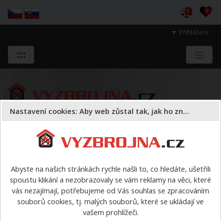
0
0
Přihlášení
Nastavení cookies: Aby web zůstal tak, jak ho znáte
Sloužíme těm, kteří chrání životy, zdraví
a majetek druhých.
Abyste na našich stránkách rychle našli to, co hledáte, ušetřili
spoustu klikání a nezobrazovaly se vám reklamy na věci, které
Dýchací přístroje
lahve
>
Ocelová tlaková láhev Dräger
vás nezajímají, potřebujeme od Vás souhlas se zpracováním
6l/300 bar
souborů cookies, tj. malých souborů, které se ukládají ve
vašem prohlížeči.
Ocelová tlaková láhev Dräger