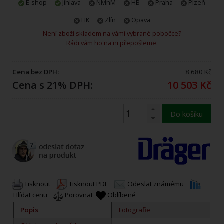
E-shop
Jihlava
NMnM
HB
Praha
Plzeň
HK
Zlín
Opava
Není zboží skladem na vámi vybrané pobočce?
Rádi vám ho na ni přepošleme.
Cena bez DPH:
8 680 Kč
Cena s 21% DPH:
10 503 Kč
Do košíku
Tisknout
Tisknout PDF
Odeslat známému
Hlídat cenu
Porovnat
Oblíbené
Popis
Fotografie