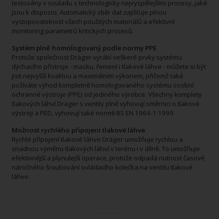
testovány v souladu s technologicky nejvyspělejšími procesy, jaké
jsou k dispozici. Automatický sběr dat zajišťuje plnou
vystopovatelnost všech použitých materiálů a efektivní
monitoring parametrů kritických procesů.
Systém plně homologovaný podle normy PPE
Protože společnost Dräger vyrábí veškeré prvky systému
dýchacího přístroje - masku, řemení i tlakové láhve - můžete si být
jisti nejvyšší kvalitou a maximálním výkonem, přičemž také
požíváte výhod kompletně homologovaného systému osobní
ochranné výstroje (PPE) od jediného výrobce. Všechny komplety
tlakových láhví Dräger s ventily plně vyhovují směrnici o tlakové
výstroji a PED, vyhovují také normě BS EN 1964-1:1999
Možnost rychlého připojení tlakové láhve
Rychlé připojení tlakové láhve Dräger umožňuje rychlou a
snadnou výměnu tlakových láhví v terénu i v dílně. To umožňuje
efektivnější a plynulejší operace, protože odpadá nutnost časově
náročného šroubování ovládacího kolečka na ventilu tlakové
láhve.