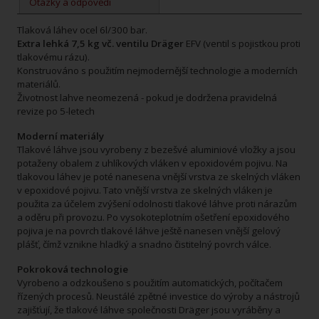
Otázky a odpovědi
Tlaková láhev ocel 6l/300 bar.
Extra lehká 7,5 kg vč. ventilu Dräger
EFV (ventil s pojistkou proti
tlakovému rázu).
Konstruováno s použitím nejmodernější technologie a moderních
materiálů.
Životnost lahve neomezená - pokud je dodržena pravidelná
revize po 5-letech
Moderní materiály
Tlakové láhve jsou vyrobeny z bezešvé aluminiové vložky a jsou
potaženy obalem z uhlíkových vláken v epoxidovém pojivu. Na
tlakovou láhev je poté nanesena vnější vrstva ze skelných vláken
v epoxidové pojivu. Tato vnější vrstva ze skelných vláken je
použita za účelem zvýšení odolnosti tlakové láhve proti nárazům
a oděru při provozu. Po vysokoteplotním ošetření epoxidového
pojiva je na povrch tlakové láhve ještě nanesen vnější gelový
plášť, čímž vznikne hladký a snadno čistitelný povrch válce.
Pokroková technologie
Vyrobeno a odzkoušeno s použitím automatických, počítačem
řízených procesů. Neustálé zpětné investice do výroby a nástrojů
zajišťují, že tlakové láhve společnosti Dräger jsou vyráběny a