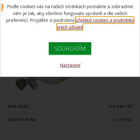
Podle cookies vás na našich stránkách poznáme a zobrazíme
6l/300 bar
vám je tak, aby všechno fungovalo správně a dle vašich
preferencí. Projděte si podrobný
přehled cookies a podmínky
jejich užívání
.
SOUHLASÍM
Nastavení
Kód zboží:
150 040 175
Záruční doba:
24 měsíců