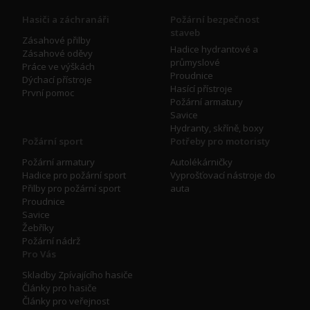
Hasiči a záchranáři
Požární bezpečnost
staveb
Zásahové přilby
Hadice hydrantové a
Zásahové oděvy
průmyslové
Práce ve výškách
Proudnice
Dýchací přístroje
Hasící přístroje
První pomoc
Požární armatury
Savice
Hydranty, skříně, boxy
Požární sport
Potřeby pro motoristy
Požární armatury
Autolékárničky
Hadice pro požární sport
Vyprošťovací nástroje do
Přilby pro požární sport
auta
Proudnice
Savice
Žebříky
Požární nádrž
Pro Vás
Skladby Zpívajícího hasiče
Články pro hasiče
Články pro veřejnost