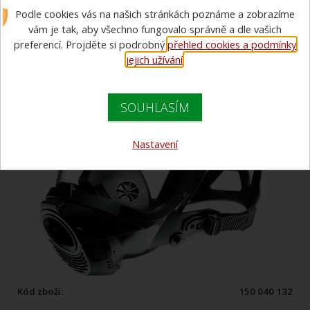
Podle cookies vás na našich stránkách poznáme a zobrazíme
náhlavním křížem UNI
vám je tak, aby všechno fungovalo správně a dle vašich
preferencí. Projděte si podrobný
přehled cookies a podmínky
jejich užívání
.
SOUHLASÍM
Nastavení
Kód zboží:
150 040 132