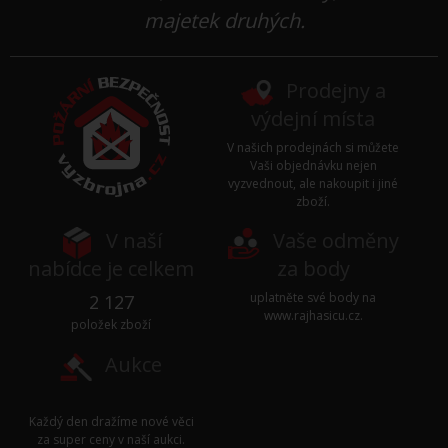
majetek druhých.
Prodejny a
výdejní místa
V našich prodejnách si můžete
Vaši objednávku nejen
vyzvednout, ale nakoupit i jiné
zboží.
V naší
Vaše odměny
nabídce je celkem
za body
uplatněte své body na
2 127
www.rajhasicu.cz
.
položek zboží
Aukce
Každý den dražíme nové věci
za super ceny v naší
aukci
.