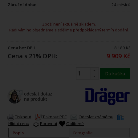
Záruční doba:
24 měsíců
Zboží není aktuálně skladem.
Rádi vám ho objednáme a sdělíme předpokládaný termín dodání.
Cena bez DPH:
8 189 Kč
Cena s 21% DPH:
9 909 Kč
Do košíku
Tisknout
Tisknout PDF
Odeslat známému
Hlídat cenu
Porovnat
Oblíbené
Popis
Fotografie