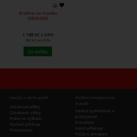
Brašna na masku
DRAEGER
1 188 Kč s DPH
982 Kč bez DPH
Do košíku
Hasiči a záchranáři
Požární bezpečnost
staveb
Zásahové přilby
Hadice hydrantové a
Zásahové oděvy
průmyslové
Práce ve výškách
Proudnice
Dýchací přístroje
Hasící přístroje
První pomoc
Požární armatury