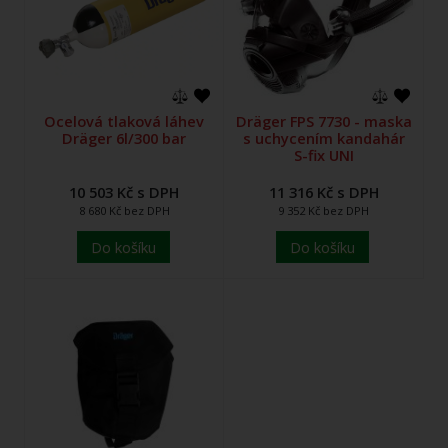
Ocelová tlaková láhev
Dräger FPS 7730 - maska
Dräger 6l/300 bar
s uchycením kandahár
S-fix UNI
10 503 Kč s DPH
11 316 Kč s DPH
8 680 Kč bez DPH
9 352 Kč bez DPH
Do košíku
Do košíku