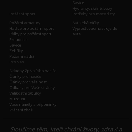
Savice
Hydranty, skříně, boxy
Požární sport
Potřeby pro motoristy
Požární armatury
Autolékárničky
Hadice pro požární sport
Vyprošťovací nástroje do
Přilby pro požární sport
auta
Proudnice
Savice
Žebříky
Požární nádrž
Pro Vás
Skladby Zpívajícího hasiče
Články pro hasiče
Články pro veřejnost
Odkazy pro Vaše stránky
Velikostní tabulky
Muzeum
Vaše náměty a přípomínky
Vrácení zboží
Sloužíme těm, kteří chrání životy, zdraví a