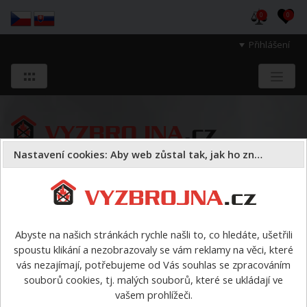
0
0
Přihlášení
Nastavení cookies: Aby web zůstal tak, jak ho znáte
Sloužíme těm, kteří chrání životy, zdraví
a majetek druhých.
Abyste na našich stránkách rychle našli to, co hledáte, ušetřili
spoustu klikání a nezobrazovaly se vám reklamy na věci, které
Dýchací přístroje
masky
>
Dräger FPS 7730 - maska s
vás nezajímají, potřebujeme od Vás souhlas se zpracováním
náhlavním křížem UNI
souborů cookies, tj. malých souborů, které se ukládají ve
vašem prohlížeči.
Dräger FPS 7730 - maska s