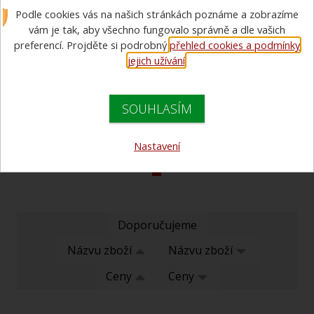
Podle cookies vás na našich stránkách poznáme a zobrazíme
funkční spodní prádlo, ponožky, kukly
vám je tak, aby všechno fungovalo správně a dle vašich
Kukla Rosenbauer
preferencí. Projděte si podrobný
přehled cookies a podmínky
jejich užívání
.
100% Nomex III
SOUHLASÍM
1 088 Kč bez DPH
1 316 Kč s DPH
Nastavení
Doporučujeme
Názvu zboží
Názvu zboží
Ceny
Ceny