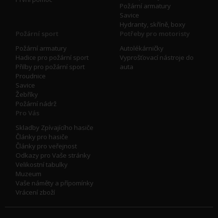
Požární armatury
Savice
Hydranty, skříně, boxy
Požární sport
Potřeby pro motoristy
Požární armatury
Autolékárničky
Hadice pro požární sport
Vyprošťovací nástroje do
Přilby pro požární sport
auta
Proudnice
Savice
Žebříky
Požární nádrž
Pro Vás
Skladby Zpívajícího hasiče
Články pro hasiče
Články pro veřejnost
Odkazy pro Vaše stránky
Velikostní tabulky
Muzeum
Vaše náměty a přípomínky
Vrácení zboží