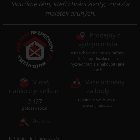
Sloužíme těm, kteří chrání životy, zdraví a
majetek druhých.
Prodejny a
výdejní místa
V našich prodejnách si můžete
Vaši objednávku nejen
vyzvednout, ale nakoupit i jiné
zboží.
V naší
Vaše odměny
nabídce je celkem
za body
uplatněte své body na
2 127
www.rajhasicu.cz
.
položek zboží
Aukce
Každý den dražíme nové věci