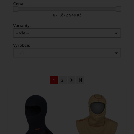
Cena:
87 Kč - 2 949 Kč
Varianty:
-- vše --
Výrobce:
-- vše --
1
2