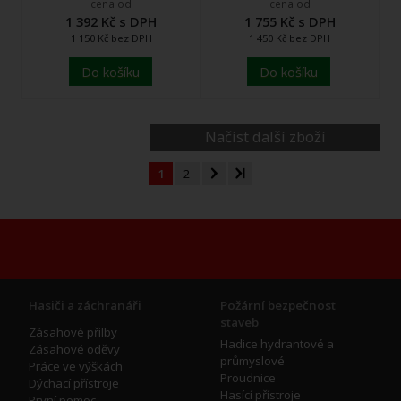
cena od
cena od
1 392 Kč s DPH
1 755 Kč s DPH
1 150 Kč bez DPH
1 450 Kč bez DPH
Do košíku
Do košíku
Načíst další zboží
1
2
Hasiči a záchranáři
Požární bezpečnost
staveb
Zásahové přilby
Hadice hydrantové a
Zásahové oděvy
průmyslové
Práce ve výškách
Proudnice
Dýchací přístroje
Hasící přístroje
První pomoc