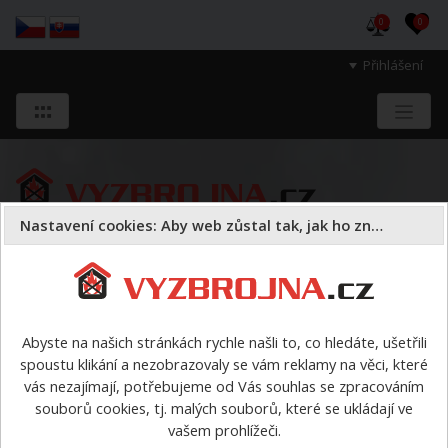
0
0
Přihlášení
Nastavení cookies: Aby web zůstal tak, jak ho znáte
Sloužíme těm, kteří chrání životy, zdraví
a majetek druhých.
Abyste na našich stránkách rychle našli to, co hledáte, ušetřili
spoustu klikání a nezobrazovaly se vám reklamy na věci, které
Oděvy
kukly, spodní prádlo, ponožky
vás nezajímají, potřebujeme od Vás souhlas se zpracováním
souborů cookies, tj. malých souborů, které se ukládají ve
kukly, spodní prádlo, ponožky
vašem prohlížeči.