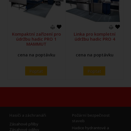
Kompaktní zařízení pro
Linka pro kompletní
údržbu hadic PRO 1
údržbu hadic PRO 4
MAMMUT
cena na poptávku
cena na poptávku
Poptat
Poptat
Hasiči a záchranáři
Požární bezpečnost
staveb
Zásahové přilby
Hadice hydrantové a
Zásahové oděvy