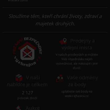
Sloužíme těm, kteří chrání životy, zdraví a
majetek druhých.
Prodejny a
výdejní místa
V našich prodejnách si můžete
Vaši objednávku nejen
vyzvednout, ale nakoupit i jiné
zboží.
V naší
Vaše odměny
nabídce je celkem
za body
uplatněte své body na
2 127
www.rajhasicu.cz
.
položek zboží
Aukce