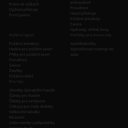
průmyslové
Práce ve výškách
Proudnice
Dýchací přístroje
Hasící přístroje
První pomoc
Požární armatury
Savice
Hydranty, skříně, boxy
Požární sport
Potřeby pro motoristy
Požární armatury
Autolékárničky
Hadice pro požární sport
Vyprošťovací nástroje do
Přilby pro požární sport
auta
Proudnice
Savice
Žebříky
Požární nádrž
Pro Vás
Skladby Zpívajícího hasiče
Články pro hasiče
Články pro veřejnost
Odkazy pro Vaše stránky
Velikostní tabulky
Muzeum
Vaše náměty a přípomínky
Vrácení zboží