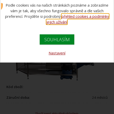
Podle cookies vás na našich stránkách poznáme a zobrazíme
údržbu hadic PRO 1
vám je tak, aby všechno fungovalo správně a dle vašich
preferencí. Projděte si podrobný
přehled cookies a podmínky
jejich užívání
.
SOUHLASÍM
Nastavení
Kód zboží:
Záruční doba:
24 měsíců
Zboží není aktuálně skladem.