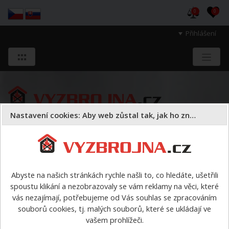
0
0
Přihlášení
Nastavení cookies: Aby web zůstal tak, jak ho znáte
Sloužíme těm, kteří chrání životy, zdraví
a majetek druhých.
Abyste na našich stránkách rychle našli to, co hledáte, ušetřili
spoustu klikání a nezobrazovaly se vám reklamy na věci, které
Hadice - údržba
Kompaktní linky pro kompletní údržbu
>
vás nezajímají, potřebujeme od Vás souhlas se zpracováním
Kompaktní zařízení pro údržbu hadic PRO 1
souborů cookies, tj. malých souborů, které se ukládají ve
vašem prohlížeči.
Kompaktní zařízení pro